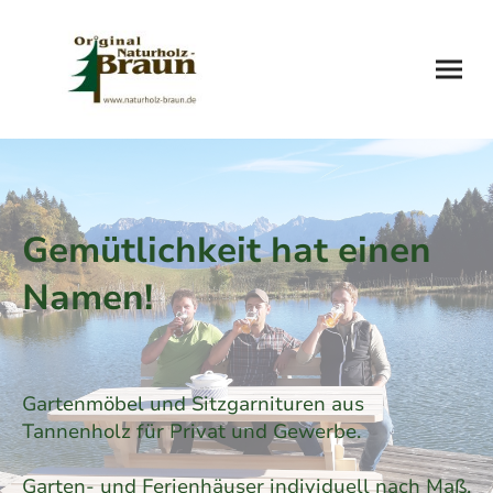
Gemütlichkeit hat einen
Namen!
Gartenmöbel und Sitzgarnituren aus
Tannenholz für Privat und Gewerbe.
Garten- und Ferienhäuser individuell nach Maß.